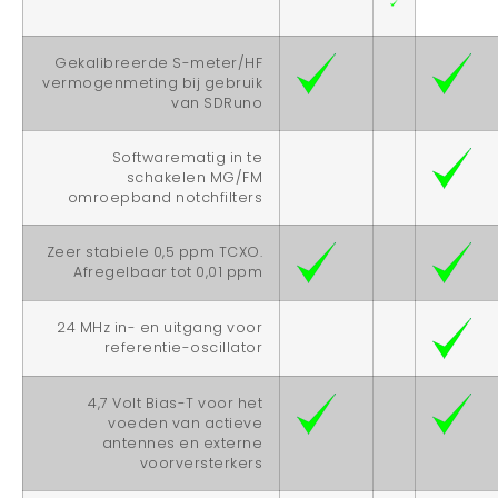
Gekalibreerde S-meter/HF
vermogenmeting bij gebruik
van SDRuno
Softwarematig in te
schakelen MG/FM
omroepband notchfilters
Zeer stabiele 0,5 ppm TCXO.
Afregelbaar tot 0,01 ppm
24 MHz in- en uitgang voor
referentie-oscillator
4,7 Volt Bias-T voor het
voeden van actieve
antennes en externe
voorversterkers