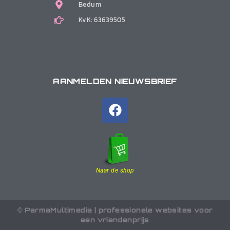
Bedum
KvK: 63639505
AANMELDEN NIEUWSBRIEF
Naar de shop
© ParmaMultimedia | professionele websites voor
een vriendenprijs