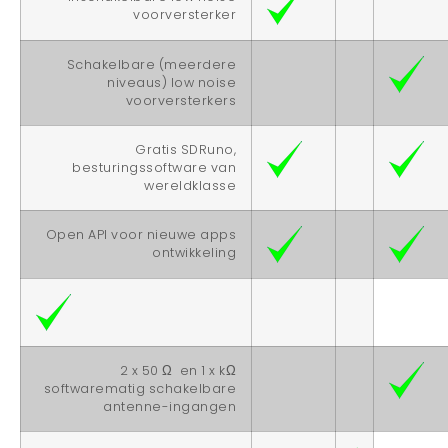
voorversterker
Schakelbare (meerdere
niveaus) low noise
voorversterkers
Gratis SDRuno,
besturingssoftware van
wereldklasse
Open API voor nieuwe apps
ontwikkeling
2 x 50 Ω en 1 x kΩ
softwarematig schakelbare
antenne-ingangen