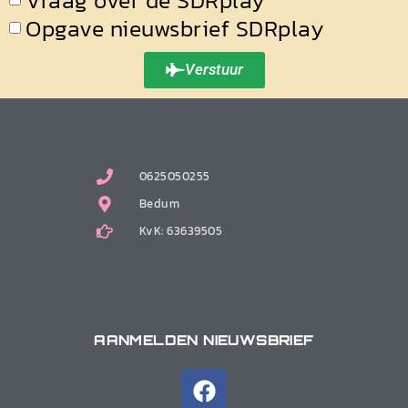
Vraag over de SDRplay
Opgave nieuwsbrief SDRplay
Verstuur
0625050255
Bedum
KvK: 63639505
AANMELDEN NIEUWSBRIEF